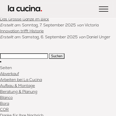
Das Grosse Ganze im Blick
Erstellt am:
Sonntag, 7. September 2025
von
Victoria
Innovation trifft Historie
Erstellt am:
Samstag, 6. September 2025
von
Daniel Unger
Suchen:
Seiten
Abverkauf
Arbeiten bei La Cucina
Aufbau & Montage
Beratung & Planung
Blanco
Bora
COR
Danke für Ihre Nachrich