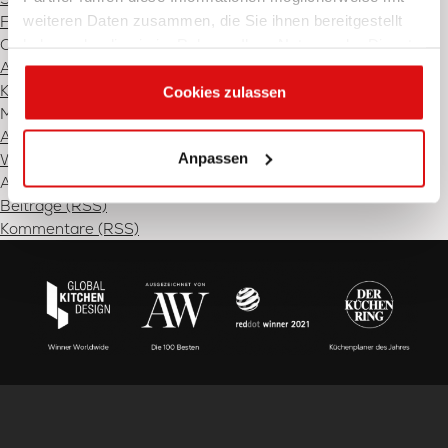
weiteren Daten zusammen, die Sie ihnen bereitgestellt
Februar 2025
Categories
haben oder die sie im Rahmen Ihrer Nutzung der Dienste
Allgemein
(2)
gesammelt haben.
Küchen
(3)
Cookies zulassen
Meta
Anmelden
Anpassen
WordPress
Abonieren
Beiträge (RSS)
Kommentare (RSS)