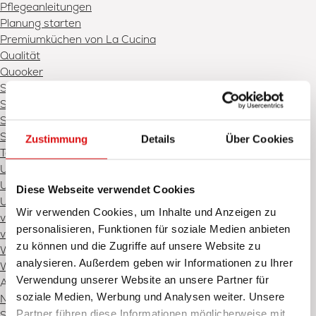
Pflegeanleitungen
Planung starten
Premiumküchen von La Cucina
Qualität
Quooker
Showroom Schweinfurt
Showroom Würzburg
Siemens
Sub-Zero
Zustimmung
Details
Über Cookies
Termin vereinbaren
Unser Team
Unsere Partner
Diese Webseite verwendet Cookies
Unsere Partner – Wohnen
Wir verwenden Cookies, um Inhalte und Anzeigen zu
v-zug
personalisieren, Funktionen für soziale Medien anbieten
vola
zu können und die Zugriffe auf unsere Website zu
Walter Knoll
analysieren. Außerdem geben wir Informationen zu Ihrer
Wohnen für höchste Ansprüche
Verwendung unserer Website an unsere Partner für
Archives
soziale Medien, Werbung und Analysen weiter. Unsere
November 2025
Partner führen diese Informationen möglicherweise mit
September 2025