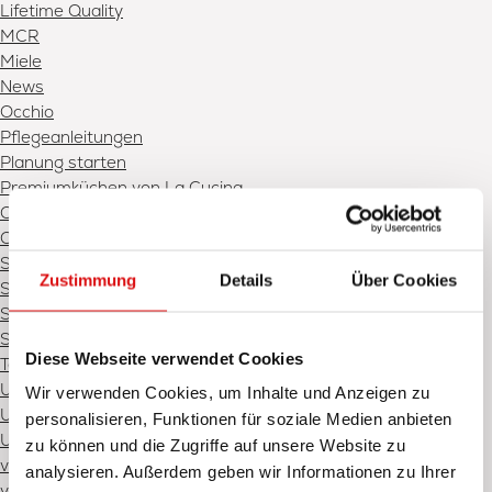
Lifetime Quality
MCR
Miele
News
Occhio
Pflegeanleitungen
Planung starten
Premiumküchen von La Cucina
Qualität
Quooker
Showroom Schweinfurt
Zustimmung
Details
Über Cookies
Showroom Würzburg
Siemens
Sub-Zero
Diese Webseite verwendet Cookies
Termin vereinbaren
Unser Team
Wir verwenden Cookies, um Inhalte und Anzeigen zu
Unsere Partner
personalisieren, Funktionen für soziale Medien anbieten
Unsere Partner – Wohnen
zu können und die Zugriffe auf unsere Website zu
v-zug
analysieren. Außerdem geben wir Informationen zu Ihrer
vola