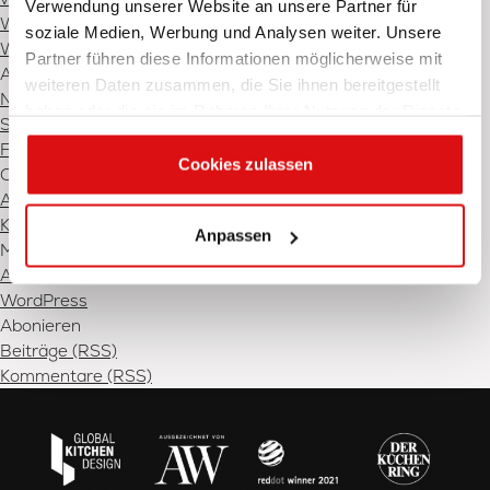
Verwendung unserer Website an unsere Partner für
Walter Knoll
soziale Medien, Werbung und Analysen weiter. Unsere
Wohnen für höchste Ansprüche
Partner führen diese Informationen möglicherweise mit
Archives
weiteren Daten zusammen, die Sie ihnen bereitgestellt
November 2025
haben oder die sie im Rahmen Ihrer Nutzung der Dienste
September 2025
gesammelt haben.
Februar 2025
Cookies zulassen
Categories
Allgemein
(2)
Küchen
(3)
Anpassen
Meta
Anmelden
WordPress
Abonieren
Beiträge (RSS)
Kommentare (RSS)