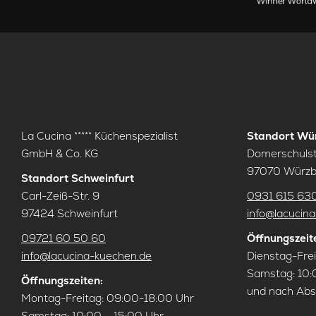
La Cucina ***** Küchenspezialist
Standort Wü
GmbH & Co. KG
Domerschulstr
97070 Würzb
Standort Schweinfurt
Carl-Zeiß-Str. 9
0931 615 63
97424 Schweinfurt
info@lacucin
09721 60 50 60
Öffnungszeit
info@lacucina-kuechen.de
Dienstag-Frei
Samstag: 10:
Öffnungszeiten:
und nach Ab
Montag-Freitag: 09:00-18:00 Uhr
Samstag: 10:00 – 15:00 Uhr